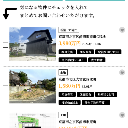
気になる物件にチェックを入れて
まとめてお問い合わせいただけます。
新築一戸建て
京都市左京区静市市原町C号地
3,980
万円
25.55坪
3LDK
写真充実
間取り有
駅徒歩10分以内
仲介手数料不要！
売主物件
土地
京都市北区大宮玄琢北町
1,580
万円
33.01坪
写真充実
区画図有
駐車場2台可
接道6ｍ以上
仲介手数料不要！
土地
京都市左京区静市市原町