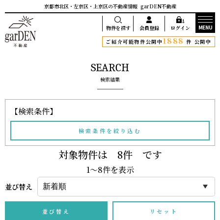
京都市北区・左京区・上京区の不動産情報
garDEN不動産
MENU
物件を探す
会員登録
ログイン
1888
ご紹介可能物件公開中
件 公開中
SEARCH
検索結果
【検索条件】
検索条件を絞り込む
対象物件は
8
件 です
1〜8
件を表示
並び替え
並び替え
リセット