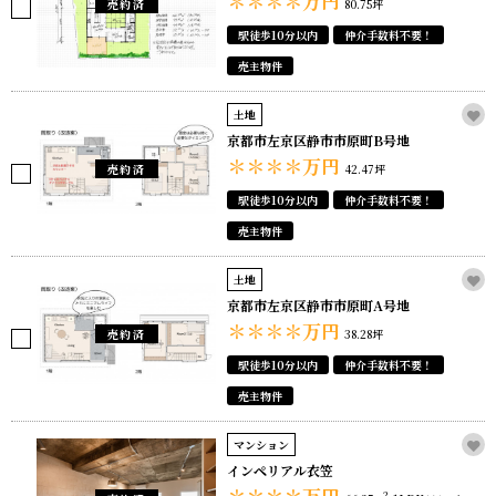
＊＊＊＊
万円
売約済
80.75坪
駅徒歩10分以内
仲介手数料不要！
売主物件
土地
京都市左京区静市市原町B号地
＊＊＊＊
万円
売約済
42.47坪
駅徒歩10分以内
仲介手数料不要！
売主物件
土地
京都市左京区静市市原町A号地
＊＊＊＊
万円
売約済
38.28坪
駅徒歩10分以内
仲介手数料不要！
売主物件
マンション
インペリアル衣笠
＊＊＊＊
万円
2