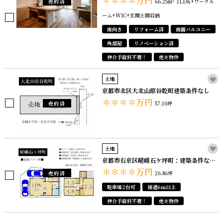
売約済
66.25m
1LDK+ワークル
ーム+WIC+玄関土間収納
南向き
リフォーム済
南面バルコニー
角部屋
リノベーション済
仲介手数料不要！
売主物件
土地
京都市北区大北山原谷乾町建築条件なし
＊＊＊＊
万円
売約済
57.10坪
土地
京都市右京区嵯峨石ケ坪町：建築条件なし売土地
＊＊＊＊
万円
売約済
26.86坪
駐車場2台可
接道6ｍ以上
仲介手数料不要！
売主物件